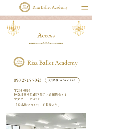
Risa Ballet Academy
Access
Risa Ballet Academy
受付時間 10:00〜19:00
090 2715 7043
〒244-0816
神奈川県横浜市戸塚区上倉田町415-4
サテライトビル1F
［ 駐車場
駐輪場あり ]
(３台まで)・